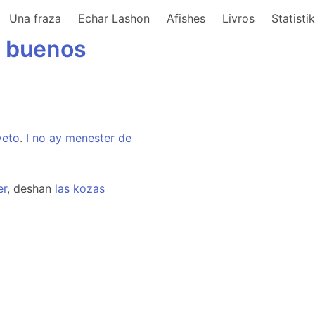
Una fraza
Echar Lashon
Afishes
Livros
Statisti
s
buenos
yeto
.
I
no
ay
menester
de
er
, deshan
las
kozas