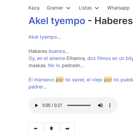
Kaza
Gramer
Listas
Whatsapp
Akel
tyempo
- Habere
Akel
tyempo
...
Haberes
buenos
...
Oy
,
en
el
sinema
Elhamra,
dos
filmos
en
un
bil
maskas.
No
lo
pedrash...
El
mansevo
por
no
saver
,
el
viejo
por
no
pued
pedrer
...
⬅️
⬆️
➡️