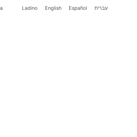
ka
Ladino
English
Español
עברית