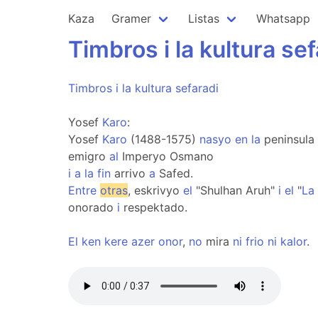
Kaza
Gramer
Listas
Whatsapp
Timbros
i
la
kultura
sef
Timbros
i
la
kultura
sefaradi
Yosef
Karo
:
Yosef
Karo
(1488-1575)
nasyo
en
la
peninsula 
emigro
al
Imperyo Osmano
i
a
la
fin
arrivo
a
Safed.
Entre
otras
, eskrivyo
el
"Shulhan Aruh"
i
el
"
La
onorado
i
respektado.
El
ken
kere
azer
onor
,
no
mira
ni
frio
ni
kalor
.