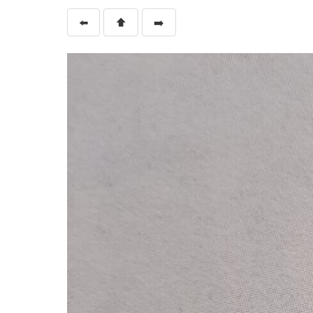
⬅️
⬆️
➡️