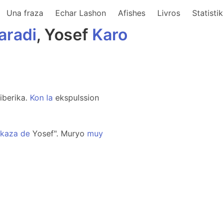
Una fraza
Echar Lashon
Afishes
Livros
Statisti
aradi
, Yosef
Karo
iberika.
Kon
la
ekspulssion
kaza
de
Yosef". Muryo
muy