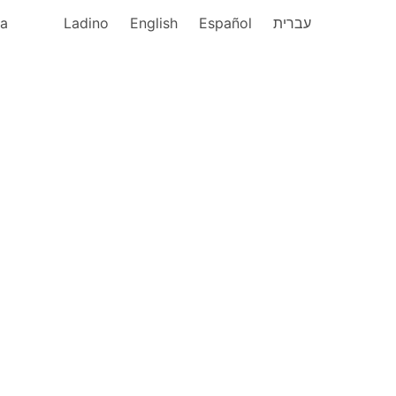
ka
Ladino
English
Español
עברית