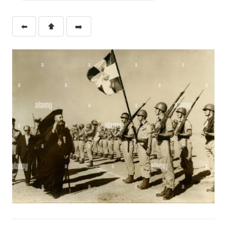
⬅️
⬆️
➡️