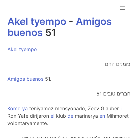
Akel
tyempo
-
Amigos
buenos
51
Akel
tyempo
בזמנים ההם
Amigos
buenos
51.
חברים טובים 51
Komo
ya
teniyamoz mensyonado, Zeev Glauber
i
Ron Yafe dirijaron
el
klub
de
marinerya
en
Mihmoret
volontaryamente.