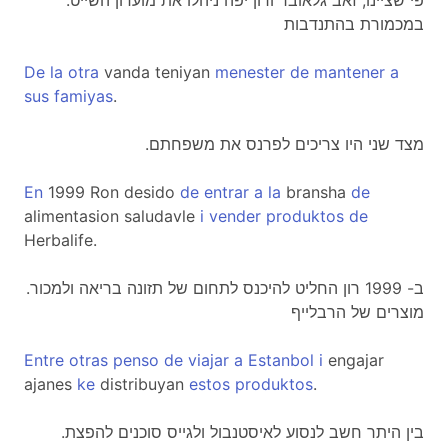
.פי שציינו, זאב גלאובר ורון יפה ניהלו את מועדון השייט
במכמורת בהתנדבות
De
la
otra
vanda teniyan
menester
de
mantener
a
sus
famiyas
.
.מצד שני היו צריכים לפרנס את משפחתם
En
1999 Ron desido
de
entrar
a
la
bransha
de
alimentasion saludavle
i
vender
produktos
de
Herbalife.
.ב- 1999 רון החליט להיכנס לתחום של תזונה בריאה ולמכור
מוצרים של הרבלייף
Entre
otras
penso
de
viajar
a
Estanbol
i
engajar
ajanes
ke
distribuyan
estos
produktos
.
.בין היתר חשב לנסוע לאיסטנבול ולגייס סוכנים להפצת