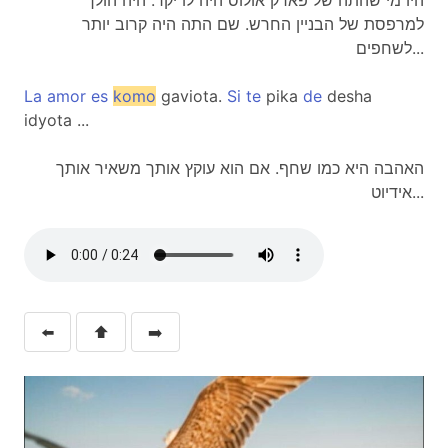
היו מי שהתה של פארק אולוס היה לו יקר. היה הולך
למרפסת של הבניין החרש. שם התה היה קרוב יותר
לשחפים...
La
amor
es
komo
gaviota.
Si
te
pika
de
desha
idyota ...
האהבה היא כמו שחף. אם הוא עוקץ אותך משאיר אותך
אידיוט...
⬅️
⬆️
➡️