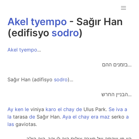
Akel
tyempo
- Sağır Han
(edifisyo
sodro
)
Akel
tyempo
...
בזמנים ההם...
Sağır Han (adifisyo
sodro
)...
הבניין החרש...
Ay
ken
le
viniya
karo
el
chay
de
Ulus Park.
Se
iva
a
la
tarasa
de
Sağır Han.
Aya
el
chay
era
maz
serko
a
las
gaviotas.