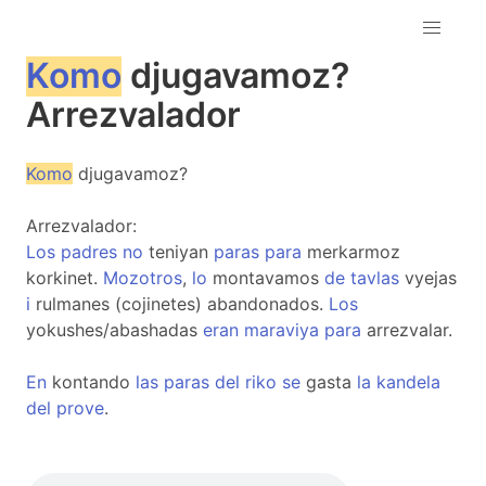
Komo
djugavamoz?
Arrezvalador
Komo
djugavamoz?
Arrezvalador:
Los
padres
no
teniyan
paras
para
merkarmoz
korkinet.
Mozotros
,
lo
montavamos
de
tavlas
vyejas
i
rulmanes (cojinetes) abandonados.
Los
yokushes/abashadas
eran
maraviya
para
arrezvalar.
En
kontando
las
paras
del
riko
se
gasta
la
kandela
del
prove
.