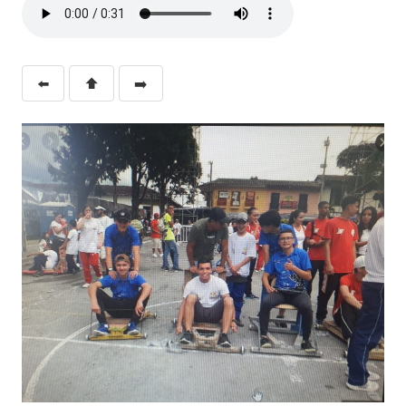
⬅️
⬆️
➡️