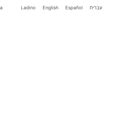
ka
Ladino
English
Español
עברית