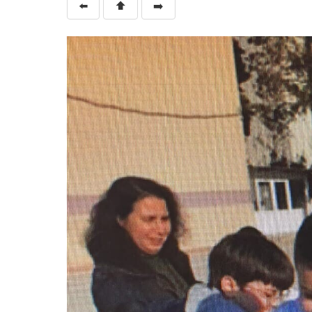
⬅️
⬆️
➡️