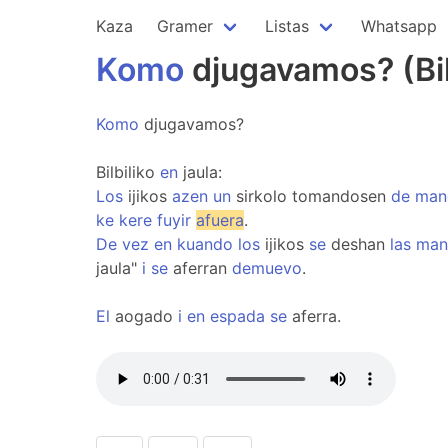
Kaza
Gramer
Listas
Whatsapp
Komo
djugavamos? (Bil
Komo
djugavamos?
Bilbiliko
en
jaula:
Los
ijikos
azen
un
sirkolo tomandosen
de
man
ke
kere
fuyir
afuera
.
De
vez
en
kuando
los
ijikos
se
deshan
las
man
jaula"
i
se
aferran
demuevo
.
El
aogado
i
en
espada
se
aferra.