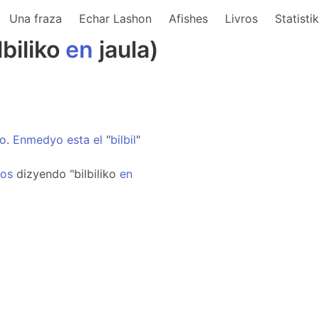
Una fraza
Echar Lashon
Afishes
Livros
Statisti
biliko
en
jaula)
o
.
Enmedyo
esta
el
"
bilbil
"
os
dizyendo "bilbiliko
en