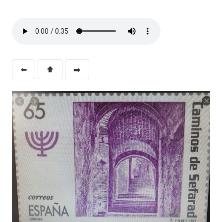
⬅️
⬆️
➡️