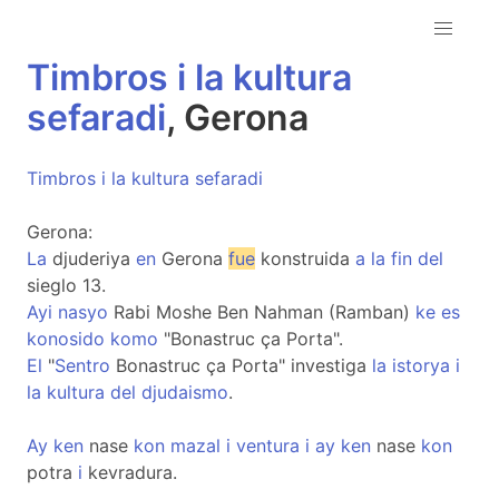
Timbros
i
la
kultura
sefaradi
, Gerona
Timbros
i
la
kultura
sefaradi
Gerona:
La
djuderiya
en
Gerona
fue
konstruida
a
la
fin
del
sieglo 13.
Ayi
nasyo
Rabi Moshe Ben Nahman (Ramban)
ke
es
konosido
komo
"Bonastruc ça Porta".
El
"
Sentro
Bonastruc ça Porta" investiga
la
istorya
i
la
kultura
del
djudaismo
.
Ay
ken
nase
kon
mazal
i
ventura
i
ay
ken
nase
kon
potra
i
kevradura.