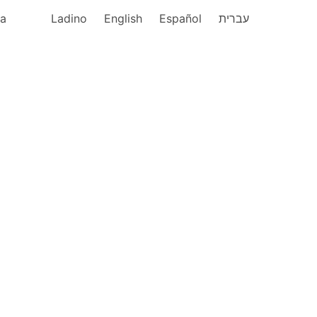
ka
Ladino
English
Español
עברית