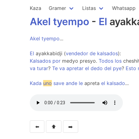
Kaza
Gramer
Listas
Whatsapp
Akel
tyempo
-
El
ayakka
Akel
tyempo
...
El
ayakkabidji (
vendedor
de
kalsados
):
Kalsados
por
medyo presyo.
Todos
los
cheshi
va
turar
?
Te
va
apretar
el
dedo
del
pye
?
Esto
Kada
uno
save
ande
le
apreta
el
kalsado
...
⬅️
⬆️
➡️