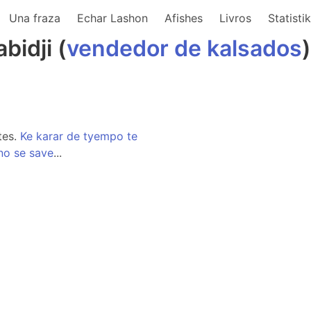
Una fraza
Echar Lashon
Afishes
Livros
Statisti
bidji (
vendedor
de
kalsados
)
tes.
Ke
karar
de
tyempo
te
no
se
save
...