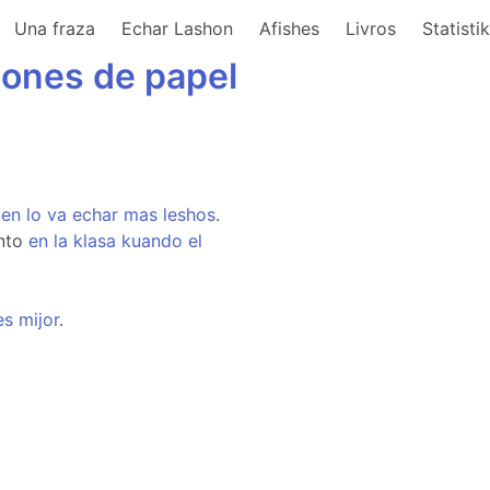
Una fraza
Echar Lashon
Afishes
Livros
Statisti
iones
de
papel
ken
lo
va
echar
mas
leshos
.
nto
en
la
klasa
kuando
el
es
mijor
.