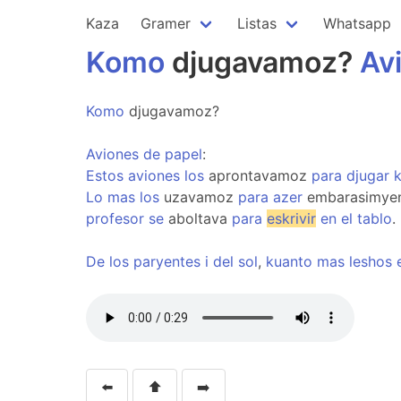
Kaza
Gramer
Listas
Whatsapp
Komo
djugavamoz?
Av
Komo
djugavamoz?
Aviones
de
papel
:
Estos
aviones
los
aprontavamoz
para
djugar
Lo
mas
los
uzavamoz
para
azer
embarasimye
profesor
se
aboltava
para
eskrivir
en
el
tablo
.
De
los
paryentes
i
del
sol
,
kuanto
mas
leshos
⬅️
⬆️
➡️