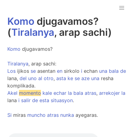
Komo
djugavamos?
(
Tiralanya
, arap sachi)
Komo
djugavamos?
Tiralanya
, arap sachi:
Los
ijikos
se
asentan
en
sirkolo
i
echan
una
bala
de
lana,
del
uno
al
otro
,
asta
ke
se
aze
una
resha
komplikada.
Akel
momento
kale
echar
la
bala
atras
,
arrekojer
la
lana
i
salir
de
esta
situasyon
.
Si
miras
muncho
atras
nunka
ayegaras.