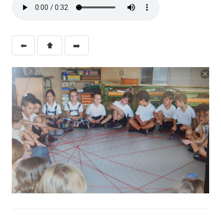
⬅️
⬆️
➡️