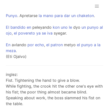
Punyo
. Apretarse
la
mano
para
dar
un
chaketon
.
El
bandido
en
peleyando
kon
uno
le
dyo
un
punyo
al
ojo
,
el
povereto
ya
se
iva
syegar.
En
avlando
por
echo
,
el
patron
metyo
el
punyo
a
la
meza
.
(Eti Ojalvo)
inglez:
Fist. Tightening the hand to give a blow.
While fighting, the crook hit the other one's eye with
his fist; the poor thing almost became blind.
Speaking about work, the boss slammed his fist on
the table.