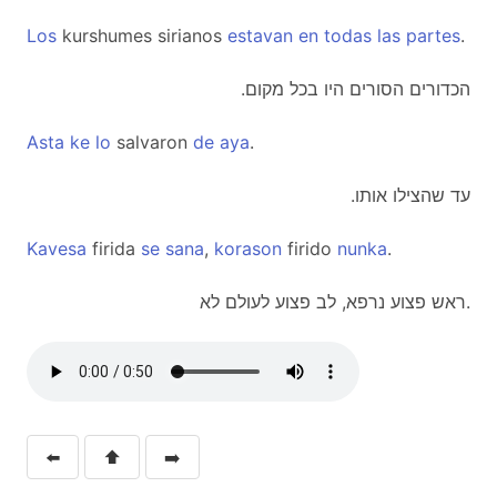
Los
kurshumes sirianos
estavan
en
todas
las
partes
.
.הכדורים הסורים היו בכל מקום
Asta
ke
lo
salvaron
de
aya
.
.עד שהצילו אותו
Kavesa
firida
se
sana
,
korason
firido
nunka
.
ראש פצוע נרפא, לב פצוע לעולם לא.
⬅️
⬆️
➡️