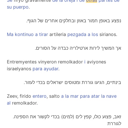
Se
firyo gravamente
de
la
oreja
i
de
otras
partes
de
su
puerpo
.
.נפצע באופן חמור באוזן ובחלקים אחרים של הגוף
Ma
kontinuo
a
tirar
artileria
pezgada
a
los
sirianos.
.אך המשיך לירות ארטילריה כבדה על הסורים
Entremyentes vinyeron remolkador
i
aviyones
israelyanos
para
ayudar
.
.בינתיים, הגיעו גוררת ומטוסים ישראלים בכדי לעזור
Zeev, firido
entero
, salto
a
la
mar
para
atar
la
nave
al
remolkador.
.זאב, פצוע כולו, קפץ לים (למים) בכדי לקשור את הספינה
לגוררת