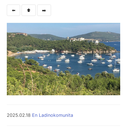
⬅️
⬆️
➡️
2025.02.18
En Ladinokomunita