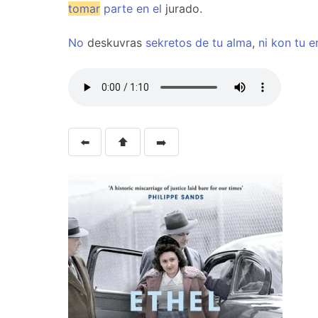
tomar
parte
en
el
jurado.
No
deskuvras
sekretos
de
tu
alma
,
ni
kon
tu
e
⬅️
⬆️
➡️