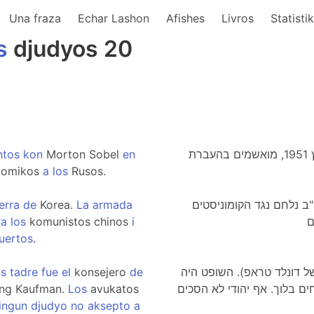
Una fraza
Echar Lashon
Afishes
Livros
Statisti
s
djudyos 20
ntos
kon
Morton Sobel
en
יוליוס ואתל רוזנברג נשפטו יחד עם מורטון סובל במרץ 1951, מואשמים בהעברת
tomikos
a
los
Rusos.
erra
de
Korea.
La
armada
 נלחם נגד הקומוניסטים
ra
los
komunistos chinos
i
uertos
.
s
tadre
fue
el
konsejero
de
של דונלד טראפ). השופט היה
ing Kaufman.
Los
avukatos
אחים בלוך. אף יהודי לא הסכים
ingun
djudyo
no
aksepto
a