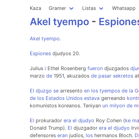
Kaza
Gramer
Listas
Whatsapp
Akel
tyempo
-
Espione
Akel
tyempo
.
Espiones
djudyos 20.
Julius
i
Ethel Rosenberg
fueron
djuzgados
dju
marzo
de
1951, akuzados
de
pasar
sekretos
a
El
djuzgo
se
arresento
en
los
tyempos
de
la
G
de
los
Estados
Unidos
estava
gerreando
kont
komunistos koreanos. Teniyan
un
milyon
de
m
El
prokurador
era
el
djudyo
Roy Cohen (
ke
ma
Donald Trump).
El
djuzgador
era
el
djudyo
Irv
defensores
eran
judíos,
los
hermanos Bloch.
D