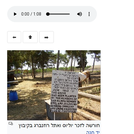
⬅️
⬆️
➡️