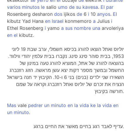
eksekutor
se
yerro
en
el
dozaje
de
elektrik
i
durante
varios
minutos
le
salio
umo
de
su
kavesa
.
El
par
Rosenberg desharon
dos
ijikos
de
6
i
10
anyos
.
El
kibutz Yad Hana
en
Israel
konmemoro
a
Julius
i
Ethel Rosenberg
i
yamo
a
sus
nombre
una
arvoleriya
en
el
kibutz.
יוליוס ואתל הוצאו להורג בכיסא חשמלי, ערב שבת 19 ליוני
1953, בבית סוהר סינג סינג. נקברו בבית עלמין יהודי ווילווד.
בהוצאה להורג של אתל, המוציא להורג טעה במינון של
החשמל ובמשך מספר דקות יצא עשן מראשה. הזוג רוזנברג
השאירו שני ילדים (בנים) בני 6 ו-10. הקיבוץ יד חנה בישראל
הנציח את זכרם של יוליוס ואתל רוזנברג וקראה על שמם
חורשה בקיבוץ.
Mas
vale
pedrer
un
minuto
en
la
vida
ke
la
vida
en
un
minuto
.
עדיף לאבד רגע בחיים מאשר את החיים ברגע.