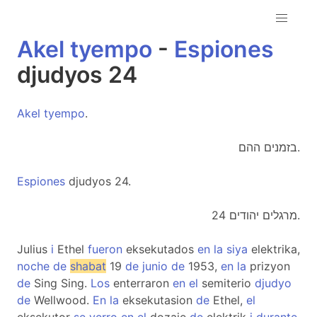
Akel
tyempo
-
Espiones
djudyos 24
Akel
tyempo
.
בזמנים ההם.
Espiones
djudyos 24.
מרגלים יהודים 24.
Julius
i
Ethel
fueron
eksekutados
en
la
siya
elektrika,
noche
de
shabat
19
de
junio
de
1953,
en
la
prizyon
de
Sing Sing.
Los
enterraron
en
el
semiterio
djudyo
de
Wellwood.
En
la
eksekutasion
de
Ethel,
el