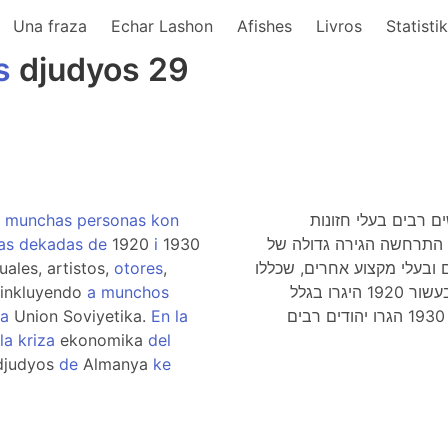
Una fraza
Echar Lashon
Afishes
Livros
Statisti
s
djudyos 29
munchas
personas
kon
ם רבים בעלי חזונות
as
dekadas
de
1920
i
1930
סוציאליסטיים ושוויון. במהלך העשורים 1920 ו- 1930 התרחשה הגירה גדולה של
uales, artistos,
otores
,
 ובעלי מקצוע אחרים, שכללו
 inkluyendo
a
munchos
יהודים רבים מהמערב ומעטים מפלסטינה, לברה"מ. בעשור 1920 היגרו בגלל
la
Union Soviyetika.
En
la
האידאולוגיה ובגלל המשבר הכלכלי של 1929. בעשור 1930 הגרו יהודים רבים
la
kriza
ekonomika
del
judyos
de
Almanya
ke