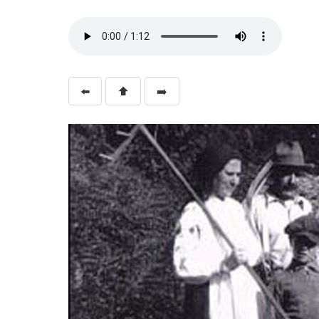
⬅️
⬆️
➡️