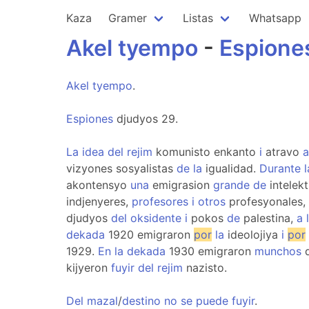
Kaza
Gramer
Listas
Whatsapp
Akel
tyempo
-
Espione
Akel
tyempo
.
Espiones
djudyos 29.
La
idea
del
rejim
komunisto enkanto
i
atravo
a
vizyones sosyalistas
de
la
igualidad.
Durante
l
akontensyo
una
emigrasion
grande
de
intelekt
indjenyeres,
profesores
i
otros
profesyonales,
djudyos
del
oksidente
i
pokos
de
palestina,
a
dekada
1920 emigraron
por
la
ideolojiya
i
por
1929.
En
la
dekada
1930 emigraron
munchos
d
kijyeron
fuyir
del
rejim
nazisto.
Del
mazal
/
destino
no
se
puede
fuyir
.