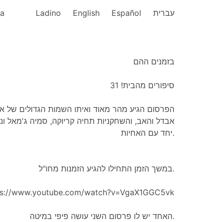
ka
Ladino
English
Español
עברית
בזמנים ההם
סיפורים מהבית! 31
הפרסום הגיע מהר מאוד ואיתו השמות הגדולים של או
אבדל והאב, והשחקניות תחיה קריוקה, סמיה ג'מאל,
יחד עם האחיות.
במשך הזמן התחילו להגיע הזמנות מחו"ל.
ps://www.youtube.com/watch?v=VgaX1GGC5vk
האחד יש לו פרסום השני עושה פיפי במיטה.