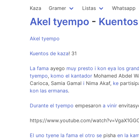
Kaza
Gramer
Listas
Whatsapp
Akel
tyempo
-
Kuentos
Akel
tyempo
Kuentos
de
kaza
! 31
La
fama
ayego
muy
presto
i
kon
eya
los
gran
tyempo
,
komo
el
kantador
Mohamed Abdel W
Carioca, Samia Gamal
i
Nima Akaf,
ke
partisi
kon
las
ermanas
.
Durante
el
tyempo
empesaron
a
vinir
envitas
https://www.youtube.com/watch?v=VgaX1GG
El
uno
tyene
la
fama
el
otro
se
pisha
en
la
ka