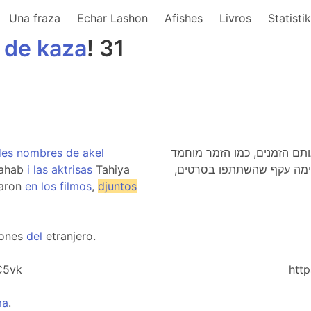
Una fraza
Echar Lashon
Afishes
Livros
Statisti
de
kaza
! 31
des
nombres
de
akel
תם הזמנים, כמו הזמר מוחמד
ahab
i
las
aktrisas
Tahiya
 ונימה עקף שהשתתפו בסרטים
paron
en
los
filmos
,
djuntos
yones
del
etranjero.
C5vk
htt
ma
.