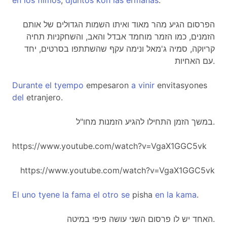
en
los
filmos
,
djuntos
kon
las
ermanas
.
הפרסום הגיע מהר מאוד ואיתו השמות הגדולים של אותם
הזמנים, כמו הזמר מוחמד אבדל והאב, והשחקניות תחיה
קריוקה, סמיה ג'מאל ונימה עקף שהשתתפו בסרטים, יחד
עם האחיות.
Durante
el
tyempo
empesaron
a
vinir
envitasyones
del
etranjero.
במשך הזמן התחילו להגיע הזמנות מחו"ל.
https://www.youtube.com/watch?v=VgaX1GGC5vk
https://www.youtube.com/watch?v=VgaX1GGC5vk
El
uno
tyene
la
fama
el
otro
se
pisha
en
la
kama
.
האחד יש לו פרסום השני עושה פיפי במיטה.