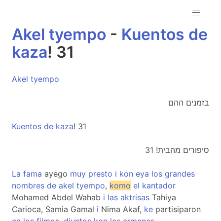
Akel
tyempo
-
Kuentos
de
kaza
! 31
Akel
tyempo
בזמנים ההם
Kuentos
de
kaza
! 31
סיפורים מהבית! 31
La
fama
ayego
muy
presto
i
kon
eya
los
grandes
nombres
de
akel
tyempo
,
komo
el
kantador
Mohamed Abdel Wahab
i
las
aktrisas
Tahiya
Carioca, Samia Gamal
i
Nima Akaf,
ke
partisiparon