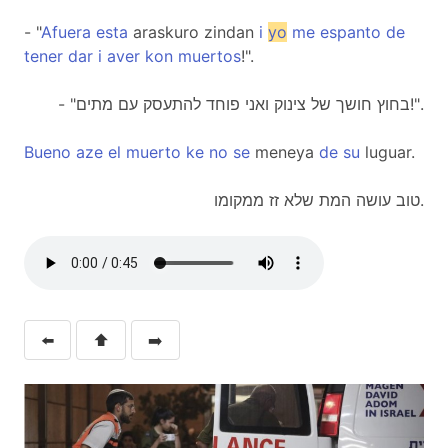
- "
Afuera
esta
araskuro zindan
i
yo
me
espanto
de
tener
dar
i
aver
kon
muertos
!".
- "בחוץ חושך של צינוק ואני פוחד להתעסק עם מתים!".
Bueno
aze
el
muerto
ke
no
se
meneya
de
su
luguar.
טוב עושה המת שלא זז ממקומו.
⬅️
⬆️
➡️