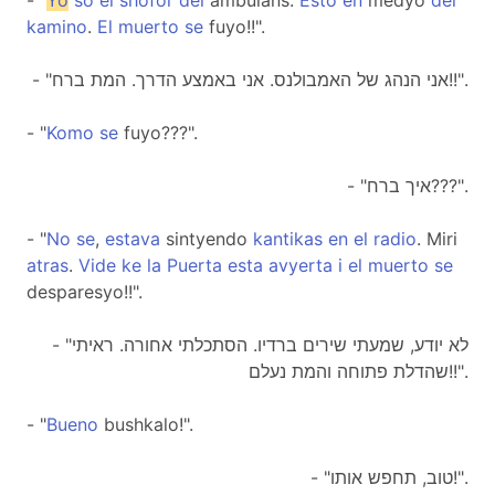
- "
Yo
so
el
shofor
del
ambulans.
Esto
en
medyo
del
kamino
.
El
muerto
se
fuyo!!".
- "אני הנהג של האמבולנס. אני באמצע הדרך. המת ברח!!".
- "
Komo
se
fuyo???".
- "איך ברח???".
- "
No
se
,
estava
sintyendo
kantikas
en
el
radio
. Miri
atras
.
Vide
ke
la
Puerta
esta
avyerta
i
el
muerto
se
desparesyo!!".
- "לא יודע, שמעתי שירים ברדיו. הסתכלתי אחורה. ראיתי
שהדלת פתוחה והמת נעלם!!".
- "
Bueno
bushkalo!".
- "טוב, תחפש אותו!".