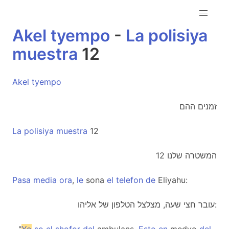
Akel
tyempo
-
La
polisiya
muestra
12
Akel
tyempo
זמנים ההם
La
polisiya
muestra
12
המשטרה שלנו 12
Pasa
media
ora
,
le
sona
el
telefon
de
Eliyahu:
עובר חצי שעה, מצלצל הטלפון של אליהו: