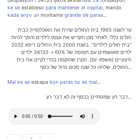
okupasyon
i
34133 ijikos eksternos.
La
fondasyon
ke
se
estableso
para
mantener
el
ospital
, mando
kada
anyo
un
montante
grande
de
paras
...
עד לשנה 1965 בית החולים שירת את האוכלוסייה כבית
חולים כללי. לאחר מכן הקדיש את עצמו לילדים והפך להיות
"בית חולים לילדים". בשנת 2000 בית החולים ריפא 2032
ילדים מאושפזים עם תפוסה של 60% ו- 34133 ילדים
חיצוניים (אשפוז יום). הקרן שהוקמה בכדי לקיים את בית
החולים, שלחה כל שנה סכום גדול של כסף...
Mal
ke
se
eskapa
kon
paras
no
es
mal
...
דבר רע שמסתיים בכסף זה לא דבר רע...