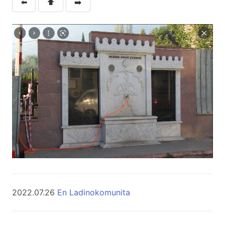
⬅️
⬆️
➡️
2022.07.26
En Ladinokomunita