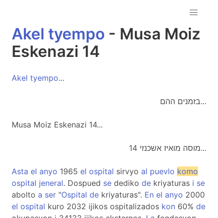
Akel
tyempo
- Musa Moiz
Eskenazi 14
Akel
tyempo
...
בזמנים ההם...
Musa Moiz Eskenazi 14...
מוסה מואיז אשכנזי 14...
Asta
el
anyo
1965
el
ospital
sirvyo
al
puevlo
komo
ospital
jeneral
. Dospued
se
dediko
de
kriyaturas
i
se
abolto
a
ser
"
Ospital
de
kriyaturas".
En
el
anyo
2000
el
ospital
kuro 2032 ijikos ospitalizados
kon
60%
de