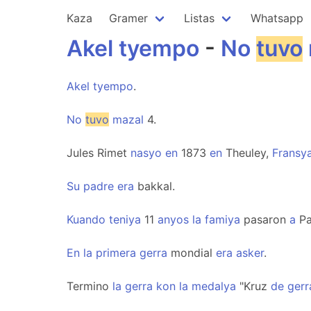
Kaza
Gramer
Listas
Whatsapp
Akel
tyempo
-
No
tuvo
Akel
tyempo
.
No
tuvo
mazal
4.
Jules Rimet
nasyo
en
1873
en
Theuley,
Fransy
Su
padre
era
bakkal.
Kuando
teniya
11
anyos
la
famiya
pasaron
a
Pa
En
la
primera
gerra
mondial
era
asker
.
Termino
la
gerra
kon
la
medalya
"Kruz
de
gerr