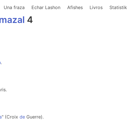
Una fraza
Echar Lashon
Afishes
Livros
Statisti
mazal
4
a
.
ris.
a
" (Croix
de
Guerre).