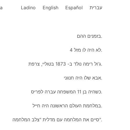
ka
Ladino
English
Español
עברית
בזמנים ההם.
לא היה לו מזל 4.
ג'ול רימה נולד ב- 1873 בטוליי, צרפת.
אבא שלו היה חנווני.
כשהיה בן 11 המשפחה עברה לפריס.
במלחמת העולם הראשונה היה חייל.
סיים את המלחמה עם מדלית "צלב המלחמה".