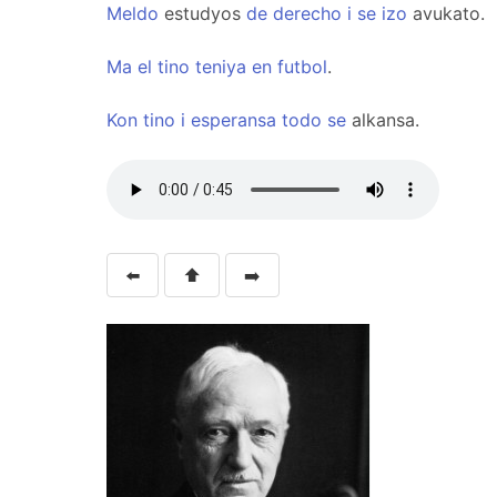
Meldo
estudyos
de
derecho
i
se
izo
avukato.
Ma
el
tino
teniya
en
futbol
.
Kon
tino
i
esperansa
todo
se
alkansa.
⬅️
⬆️
➡️