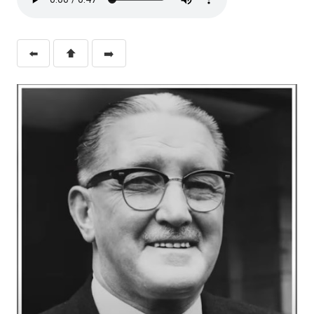
⬅️
⬆️
➡️