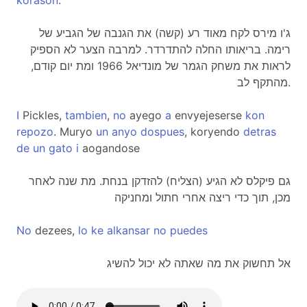
korason
.
ג'ו מירס לקח מאוד רע (קשה) את הגנבה של הגביע של
רימה. בריאותו החלה להתדרדר. למרבה הצער לא הספיק
לראות את משחק הגמר של מונדיאל 1966 ומת יום קודם,
מהתקף לב.
I
Pickles,
tambien
,
no
ayego
a
envyejeserse
kon
repozo
. Muryo
un
anyo
dospues
, koryendo
detras
de
un
gato
i
aogandose
גם פיקלס לא הגיע (הצליח) להזדקן בנחת. מת שנה לאחר
מכן, תוך כדי ריצה אחרי חתול ומחניקה
No
dezees,
lo
ke
alkansar
no
puedes
אל תחשוק את מה שאתה לא יכול להשיג