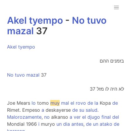
Akel
tyempo
-
No
tuvo
mazal
37
Akel
tyempo
בזמנים ההם
No
tuvo
mazal
37
לא היה לו מזל 37
Joe Mears
lo
tomo
muy
mal
el
rovo
de
la
Kopa
de
Rimet. Empeso
a
deskayerse
de
su
salud
.
Malorozamente
,
no
alkanso
a
ver
el
djugo
final
del
Mondial 1966
i
muryo
un
dia
antes
,
de
un
atako
de