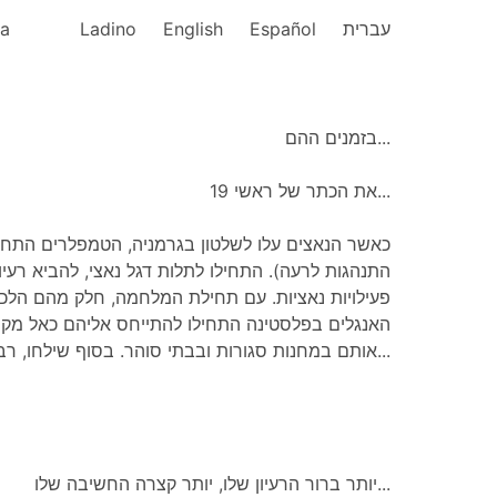
ka
Ladino
English
Español
עברית
בזמנים ההם...
את הכתר של ראשי 19...
כאשר הנאצים עלו לשלטון בגרמניה, הטמפלרים התחיל
התנהגות לרעה). התחילו לתלות דגל נאצי, להביא רעיו
פעילויות נאציות. עם תחילת המלחמה, חלק מהם הלכו.
האנגלים בפלסטינה התחילו להתייחס אליהם כאל מקומי
אותם במחנות סגורות ובבתי סוהר. בסוף שילחו, רבים מהם, לאוסטרליה...
יותר ברור הרעיון שלו, יותר קצרה החשיבה שלו...