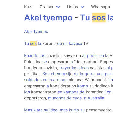
Kaza
Gramer
Listas
Whatsapp
Akel
tyempo
-
Tu
sos
l
Akel
tyempo
Tu
sos
la
korona
de
mi
kavesa
19
Kuando
los
nazistos suvyeron
al
poder
en
la
A
Palestina
se
empesaron
a
"dezmodrar". Empe
bandyera nazista,
trayer
las
ideas
nazistas
al
politikas.
Kon
el
empesijo
de
la
gerra
,
una
par
soldados
en
la
armada
almana, Wehrmacht.
Lo
empesaron
a
konsiderarlos
komo
sivdadinos i
los
konsentraron
en
kampos
de
karantina
i
en
deportaron,
munchos
de
eyos
,
a
Australia
Mas
klara
su
idea
,
mas
kurto
su
pensamyento