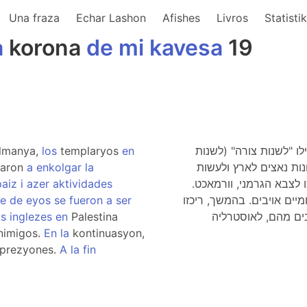
Una fraza
Echar Lashon
Afishes
Livros
Statisti
a
korona
de
mi
kavesa
19
lmanya,
los
templaryos
en
ו "לשנות צורה" (לשנות
saron
a
enkolgar
la
נות נאצים לארץ ולעשות
paiz
i
azer
aktividades
 לצבא הגרמני, וורמאכט
te
de
eyos
se
fueron
a
ser
ים אויבים. בהמשך, ריכזו
s
inglezes
en
Palestina
nimigos.
En
la
kontinuasyon,
prezyones.
A
la
fin