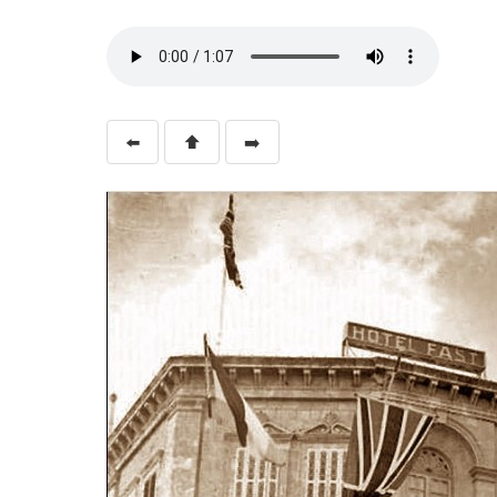
⬅️
⬆️
➡️