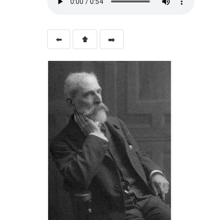
⬅️
⬆️
➡️