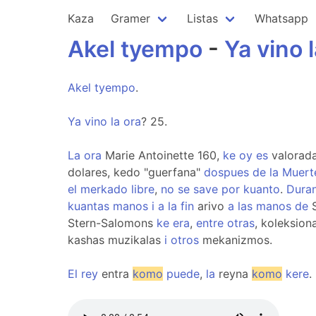
Kaza
Gramer
Listas
Whatsapp
Akel
tyempo
-
Ya
vino
Akel
tyempo
.
Ya
vino
la
ora
? 25.
La
ora
Marie Antoinette 160,
ke
oy
es
valorad
dolares, kedo "guerfana"
dospues
de
la
Muert
el
merkado
libre
,
no
se
save
por
kuanto
.
Dura
kuantas
manos
i
a
la
fin
arivo
a
las
manos
de
S
Stern-Salomons
ke
era
,
entre
otras
, koleksio
kashas muzikalas
i
otros
mekanizmos.
El
rey
entra
komo
puede
,
la
reyna
komo
kere
.