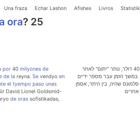
Una fraza
Echar Lashon
Afishes
Livros
Statisti
la
ora
? 25
a
por
40
milyones
de
השעון מרי אנטואנט 160, שהיום מוערך ב- 40,000,000 דולר, נותר "יתום" לאחר
e
de
la
reyna.
Se
vendyo
en
 במשך הזמן עבר מספר ידיים
nte
el
tyempo
paso
unas
 סלמונס שהיה, בין היתר, אספן
ir David Lionel Goldsmid-
naryo
de
oras
sofistikadas,