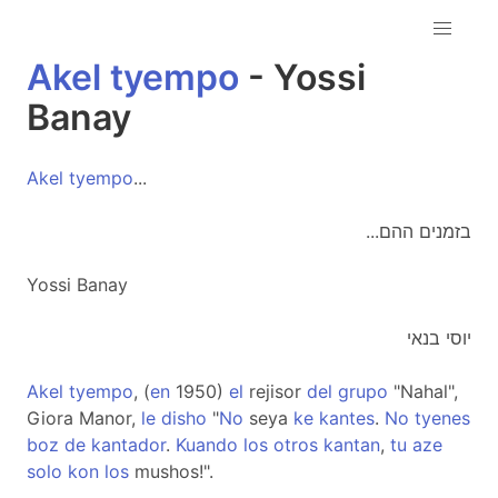
Akel
tyempo
- Yossi
Banay
Akel
tyempo
...
...בזמנים ההם
Yossi Banay
יוסי בנאי
Akel
tyempo
, (
en
1950)
el
rejisor
del
grupo
"Nahal",
Giora Manor,
le
disho
"
No
seya
ke
kantes
.
No
tyenes
boz
de
kantador
.
Kuando
los
otros
kantan
,
tu
aze
solo
kon
los
mushos!".