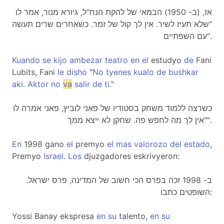
אז, (ב- 1950) הבמאי של להקת הנח"ל, גיורא מנור, אמר לו
"שלא תעיז לשיר. אין לך קול של זמר. כשאחרים שרים תעשה
עם השפתיים".
Kuando
se
kijo
ambezar
teatro
en
el
estudyo
de
Fani
Lubits, Fani
le
disho
"
No
tyenes
kualo
de
bushkar
aki
.
Aktor
no
va
salir
de
ti
."
כשרצה ללמוד משחק בסטודיו של פאני לוביץ, פאני אמרה לו
"אין לך מה לחפש פה. שחקן לא ייצא ממך".
En
1998 gano
el
premyo
el
mas
valorozo
del
estado
,
Premyo
Israel
.
Los
djuzgadores eskrivyeron:
ב- 1998 זכה בפרס הכי חשוב של המדינה, פרס ישראל.
השופטים כתבו:
Yossi Banay ekspresa
en
su
talento,
en
su