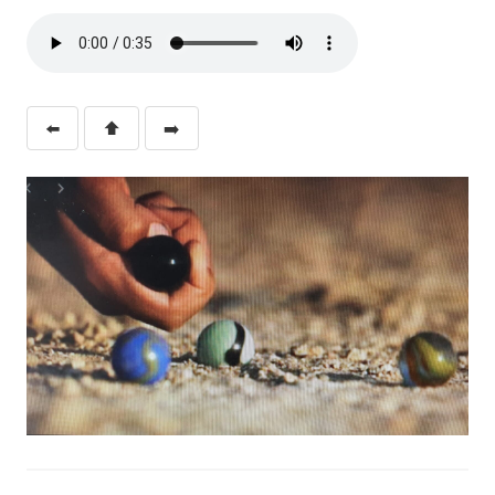
⬅️
⬆️
➡️