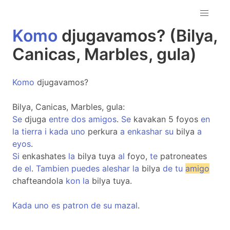
Komo
djugavamos? (Bilya,
Canicas, Marbles, gula)
Komo
djugavamos?
Bilya, Canicas, Marbles, gula:
Se
djuga
entre
dos
amigos
.
Se
kavakan 5 foyos
en
la
tierra
i
kada
uno
perkura
a
enkashar
su
bilya
a
eyos
.
Si
enkashates
la
bilya tuya
al
foyo,
te
patroneates
de
el
.
Tambien
puedes
aleshar
la
bilya
de
tu
amigo
chafteandola
kon
la
bilya tuya.
Kada
uno
es
patron
de
su
mazal
.