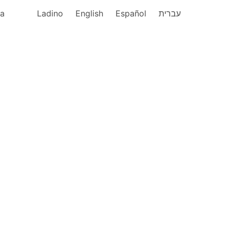
ka
Ladino
English
Español
עברית