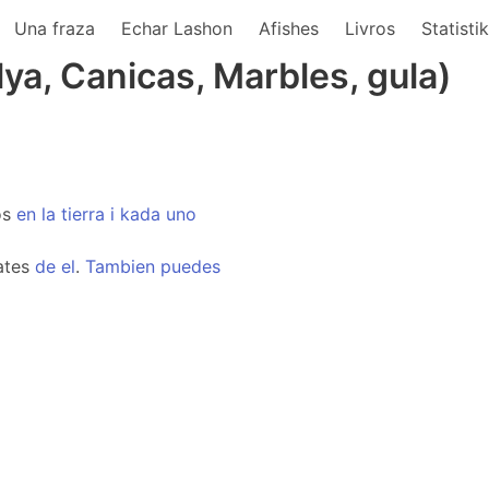
Una fraza
Echar Lashon
Afishes
Livros
Statisti
ya, Canicas, Marbles, gula)
os
en
la
tierra
i
kada
uno
ates
de
el
.
Tambien
puedes