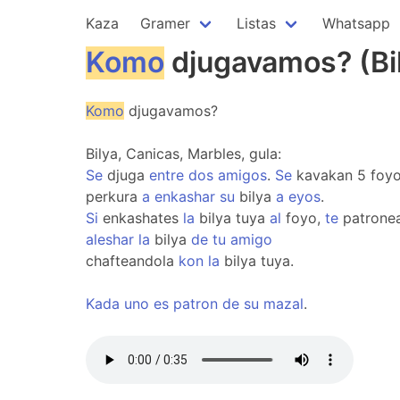
Kaza
Gramer
Listas
Whatsapp
Komo
djugavamos? (Bil
Komo
djugavamos?
Bilya, Canicas, Marbles, gula:
Se
djuga
entre
dos
amigos
.
Se
kavakan 5 foy
perkura
a
enkashar
su
bilya
a
eyos
.
Si
enkashates
la
bilya tuya
al
foyo,
te
patrone
aleshar
la
bilya
de
tu
amigo
chafteandola
kon
la
bilya tuya.
Kada
uno
es
patron
de
su
mazal
.