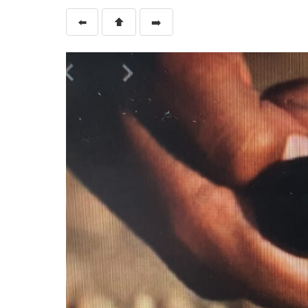
⬅️
⬆️
➡️