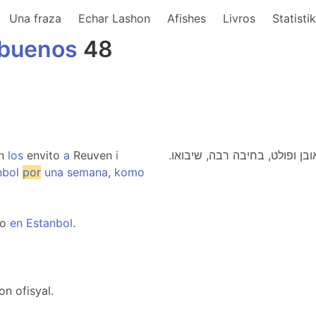
Una fraza
Echar Lashon
Afishes
Livros
Statisti
buenos
48
en
los
envito
a
Reuven
i
.הכל בהיותם משוחחים באותו שולחן גובן הזמין את ראובן ופולט, בחיבה רבה, שיבואו
nbol
por
una
semana
,
komo
do
en
Estanbol
.
n ofisyal.