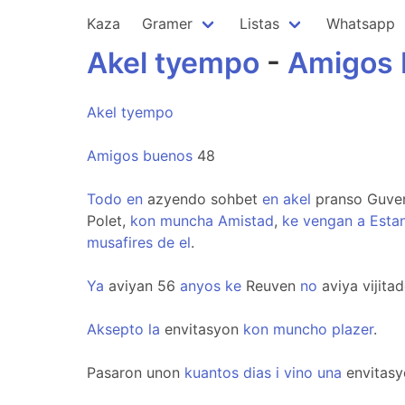
Kaza
Gramer
Listas
Whatsapp
Akel
tyempo
-
Amigos
Akel
tyempo
Amigos
buenos
48
Todo
en
azyendo sohbet
en
akel
pranso Guv
Polet,
kon
muncha
Amistad
,
ke
vengan
a
Esta
musafires
de
el
.
Ya
aviyan 56
anyos
ke
Reuven
no
aviya vijita
Aksepto
la
envitasyon
kon
muncho
plazer
.
Pasaron unon
kuantos
dias
i
vino
una
envitasyo