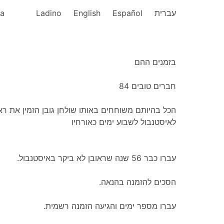
ka
Ladino
English
Español
עברית
בזמנים ההם
חברים טובים 84
לאיסטנבול לשבוע ימים כאורחיו
.עברו כבר 56 שנה שראובן לא ביקר באיסטנבול
.הסכים להזמנה בהנאה
.עברו מספר ימים והגיעה הזמנה רשמית