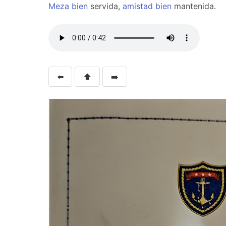
Meza
bien
servida,
amistad
bien
mantenida.
⬅️
⬆️
➡️