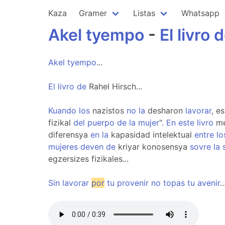
Kaza
Gramer
Listas
Whatsapp
Akel
tyempo
-
El
livro
d
Akel
tyempo
...
El
livro
de
Rahel Hirsch...
Kuando
los
nazistos
no
la
desharon
lavorar
, e
fizikal
del
puerpo
de
la
mujer
".
En
este
livro
me
diferensya
en
la
kapasidad intelektual
entre
lo
mujeres
deven
de
kriyar konosensya
sovre
la
egzersizes fizikales...
Sin
lavorar
por
tu
provenir
no
topas
tu
avenir
..