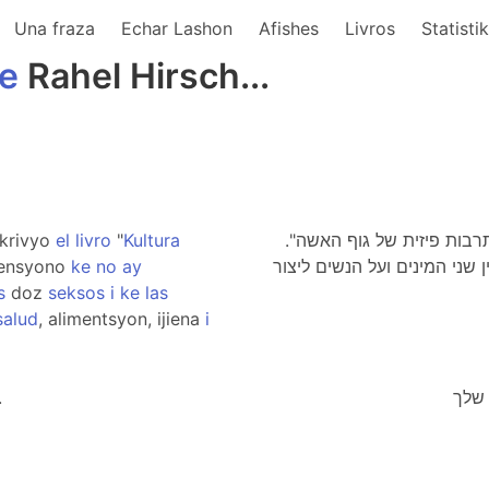
Una fraza
Echar Lashon
Afishes
Livros
Statisti
e
Rahel Hirsch...
skrivyo
el
livro
"
Kultura
תרבות פיזית של גוף האשה
nsyono
ke
no
ay
שני המינים ועל הנשים ליצור
s
doz
seksos
i
ke
las
salud
, alimentsyon, ijiena
i
.