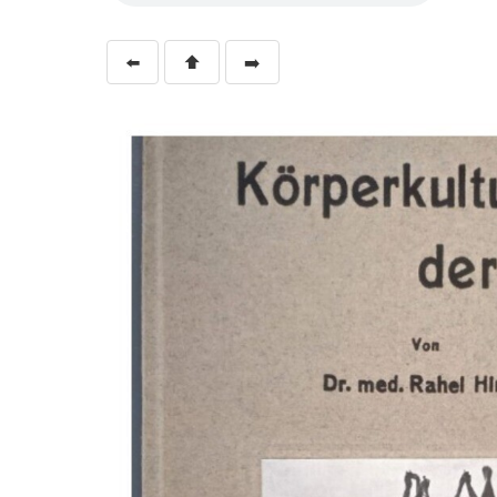
⬅️
⬆️
➡️