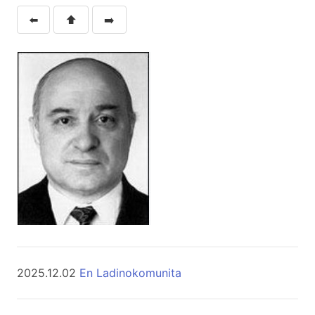
⬅️
⬆️
➡️
2025.12.02
En Ladinokomunita