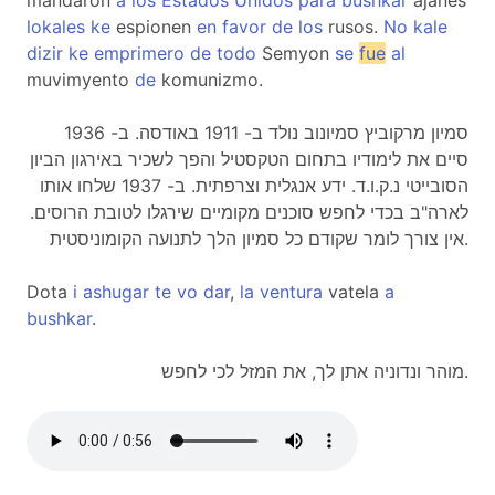
mandaron
a
los
Estados
Unidos
para
bushkar
ajanes
lokales
ke
espionen
en
favor
de
los
rusos.
No
kale
dizir
ke
emprimero
de
todo
Semyon
se
fue
al
muvimyento
de
komunizmo.
סמיון מרקוביץ סמיונוב נולד ב- 1911 באודסה. ב- 1936
סיים את לימודיו בתחום הטקסטיל והפך לשכיר באירגון הביון
הסובייטי נ.ק.ו.ד. ידע אנגלית וצרפתית. ב- 1937 שלחו אותו
לארה"ב בכדי לחפש סוכנים מקומיים שירגלו לטובת הרוסים.
אין צורך לומר שקודם כל סמיון הלך לתנועה הקומוניסטית.
Dota
i
ashugar
te
vo
dar
,
la
ventura
vatela
a
bushkar
.
מוהר ונדוניה אתן לך, את המזל לכי לחפש.