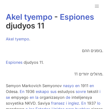
Akel
tyempo
-
Espiones
djudyos 11
Akel
tyempo
.
בזמנים ההם.
Espiones
djudyos 11.
מרגלים יהודים 11.
Semyon Markovich Semyonov
nasyo
en
1911
en
Odesa.
En
1936
eskapo
sus
estudyos
sovre
tekstil
i
se
empyego
en
la
organizasyon
de
intelijensya
sovyetika NKVD. Saviya
fransez
i
inglez
.
En
1937
lo