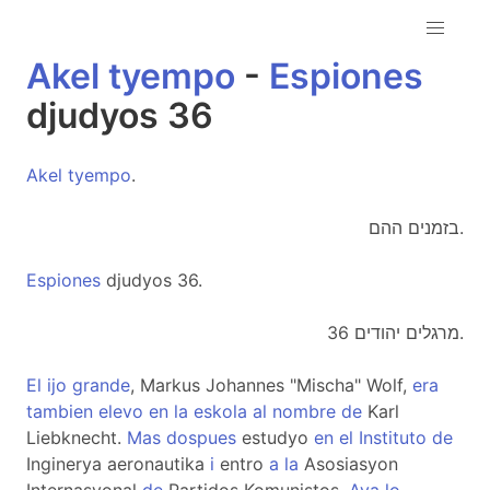
Akel
tyempo
-
Espiones
djudyos 36
Akel
tyempo
.
בזמנים ההם.
Espiones
djudyos 36.
מרגלים יהודים 36.
El
ijo
grande
, Markus Johannes "Mischa" Wolf,
era
tambien
elevo
en
la
eskola
al
nombre
de
Karl
Liebknecht.
Mas
dospues
estudyo
en
el
Instituto
de
Inginerya aeronautika
i
entro
a
la
Asosiasyon