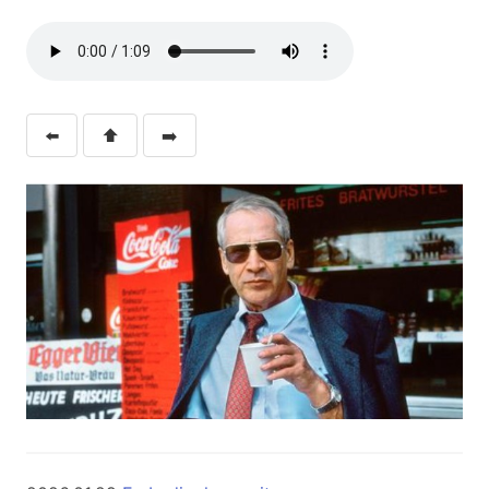
⬅️
⬆️
➡️