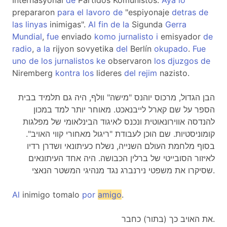
Internasyonal
de
Partidos Komunistos.
Aya
lo
prepararon
para
el
lavoro
de
"espiyonaje
detras
de
las
linyas
inimigas".
Al
fin
de
la
Sigunda
Gerra
Mundial
,
fue
enviado
komo
jurnalisto
i
emisyador
de
radio
,
a
la
rijyon sovyetika
del
Berlín
okupado
.
Fue
uno
de
los
jurnalistos
ke
observaron
los
djuzgos
de
Niremberg
kontra
los
lideres
del
rejim
nazisto.
הבן הגדול, מרכוס יוהנס "מישה" וולף, היה גם תלמיד בבית
הספר על שם קארל לייבנאכט. מאוחר יותר למד במכון
להנדסה אווירונאוטית ונכנס לאיגוד הבינלאומי של מפלגות
קומוניסטיות. שם הוכן לעבודת "ריגול מאחורי קווי האויב".
בסוף מלחמת העולם השנייה, נשלח כעיתונאי ושדרן רדיו
לאיזור הסובייטי של ברלין הכבושה. היה אחד העיתונאים
שסיקרו את משפטי נירנברג נגד מנהיגי המשטר הנאצי.
Al
inimigo tomalo
por
amigo
.
את האויב כך (בתור) כחבר.