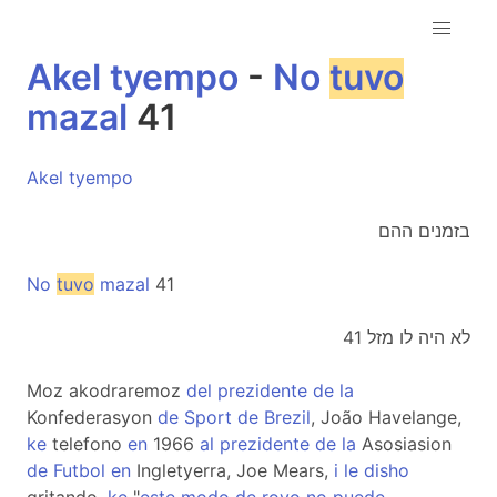
Akel
tyempo
-
No
tuvo
mazal
41
Akel
tyempo
בזמנים ההם
No
tuvo
mazal
41
לא היה לו מזל 41
Moz akodraremoz
del
prezidente
de
la
Konfederasyon
de
Sport
de
Brezil
, João Havelange,
ke
telefono
en
1966
al
prezidente
de
la
Asosiasion
de
Futbol
en
Ingletyerra, Joe Mears,
i
le
disho