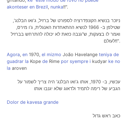
gritando,
ke
"
este
modo
de
rovo
no
puede
akonteser
en
Brezil
,
nunka
!!".
ניזכר בנשיא הקונפדרציה לספורט של ברזיל, ג'ואו הבלנג',
שטילפן ב- 1966 לנשיא ההתאחדות האנגלית, ג'ו מירס,
ואמר לו בצעקות, ש"גנבה כזאת לא יכולה להתרחש בברזיל
לעולם!!".
Agora
,
en
1970,
el
mizmo
João Havelange
teniya
de
guadrar
la
Kope
de
Rime
por
syempre
i
kudyar
ke
no
la
aroven
עכשיו, ב- 1970, אותו ג'ואו הבלנג' היה צריך לשמור על
הגביע של רימה לתמיד ולדאוג שלא יגנבו אותו
Dolor
de
kavesa
grande
כאב ראש גדול