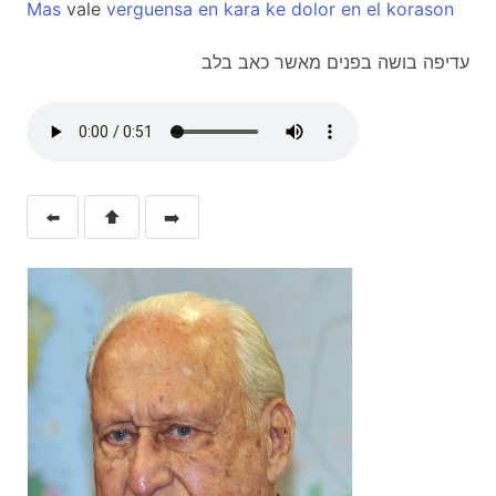
Mas
vale
verguensa
en
kara
ke
dolor
en
el
korason
עדיפה בושה בפנים מאשר כאב בלב
⬅️
⬆️
➡️