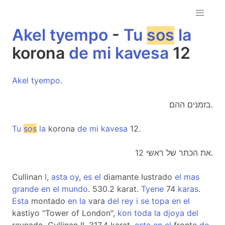
Akel
tyempo
-
Tu
sos
la
korona
de
mi
kavesa
12
Akel
tyempo
.
בזמנים ההם.
Tu
sos
la
korona
de
mi
kavesa
12.
את הכתר של ראשי 12.
Cullinan
I
,
asta
oy
,
es
el
diamante lustrado
el
mas
grande
en
el
mundo
. 530.2 karat.
Tyene
74
karas
.
Esta
montado
en
la
vara
del
rey
i
se
topa
en
el
kastiyo "Tower of London",
kon
toda
la
djoya
del