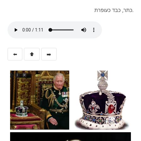
כתר, כבד כעופרת.
⬅️
⬆️
➡️