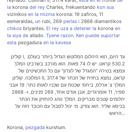
reynado. Cullinan II, 317.4 karat,
esta
en
el
fronte
de
la
korona
del
rey
Charles, frekuentando
kon
sus
vizinikos
en
la
mizma
korona: 19 zafiros, 11
esmeraldas,
un
rubi, 269
perlas
i
2868 diamantikos
chikos
briyantes.
El
rey
uza
a
detener
la
korona
en
la
siya
de
allado.
Tyene
razon
.
Ken
puede
suportar
esta
pezgadura
en
la
kavesa
קולינן I, עד היום, הוא היהלום המלוטש הגדול ביותר בעולם.
530.2 קראט. יש לו 74 פאות. הוא מורכב בשרביט המלך
ונמצא בטירה "המגדל של לונדון" עם כל התכשיטים של
המלוכה. קולינן II, 317.4 קראט, נמצא בחזית של הכתר של
המלך צ`ארלס, ביחסי שכנות עם שכניו לאותו כתר: 19 אבני
ספיר, 11 אזמרגדים, אבן אודם אחד, 269 פנינים, ו- 2868
יהלומים קטנים מבריקים. המלך נוהג להחזיק את הכתר
בכיסא שליד. הוא צודק. מי יכול לסבול עם הכובד הזה על
הראש...
Korona,
pezgada
kurshum.