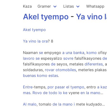
Kaza
Gramer
Listas
Whatsapp
Akel
tyempo
-
Ya
vino
Akel
tyempo
Ya
vino
la
ora
? 8
Naaman
se
empyego
a
una
banka
,
komo
ofisy
lavoro
se
espesyalizo
sovre
falsifikasyones
de
falsifikasyones
de
seyos, metales
diferentes
, 
soldaduras,
rovar
otomobiles
, meterles plakas
buenas
komo
estas
.
Entre
-temps,
por
pasar
el
tyempo
, entro
a
kaz
mas
.
Rovo
de
todo
lo
ke
vyene
en
la
mano
...
Al
malo
, tomalo
de
la
mano
i
mete kudyado...