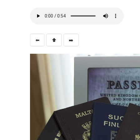
⬅️
⬆️
➡️