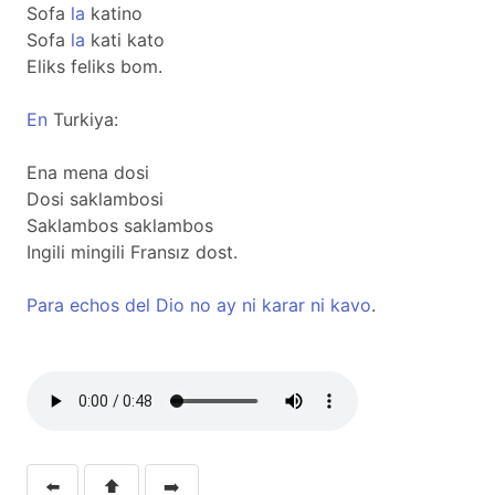
Sofa
la
katino
Sofa
la
kati kato
Eliks feliks bom.
En
Turkiya:
Ena mena dosi
Dosi saklambosi
Saklambos saklambos
Ingili mingili Fransız dost.
Para
echos
del
Dio
no
ay
ni
karar
ni
kavo
.
⬅️
⬆️
➡️