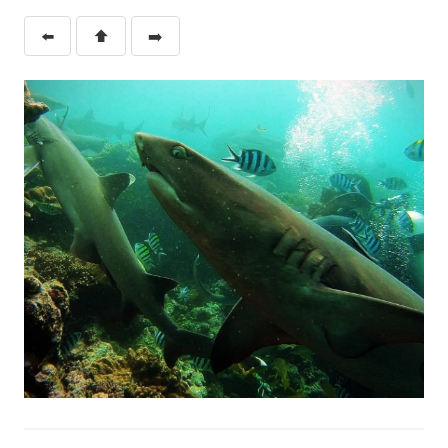
⬅️
⬆️
➡️