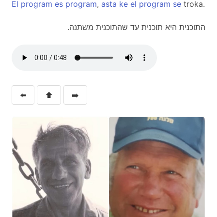
El
program
es
program
,
asta
ke
el
program
se
troka.
.התוכנית היא תוכנית עד שהתוכנית משתנה
⬅️
⬆️
➡️