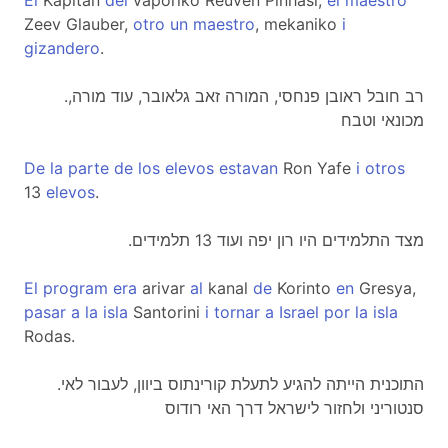
El
Kapitan
del
vaporiko Reuven Pinhasi,
el
maestro
Zeev Glauber,
otro
un
maestro
, mekaniko
i
gizandero
.
.רב חובל ראובן פנחסי, המורה זאב גלאובר, עוד מורה,
מכונאי וטבח
De
la
parte
de
los
elevos
estavan
Ron Yafe
i
otros
13
elevos
.
.מצד התלמידים היו רון יפה ועוד 13 תלמידים
El
program
era
arivar
al
kanal
de
Korinto
en
Gresya,
pasar
a
la
isla
Santorini
i
tornar
a
Israel
por
la
isla
Rodas.
.התוכנית הייתה להגיע לתעלת קורינתוס ביוון, לעבור לאי
סנטוריני ולחזור לישראל דרך האי רודוס