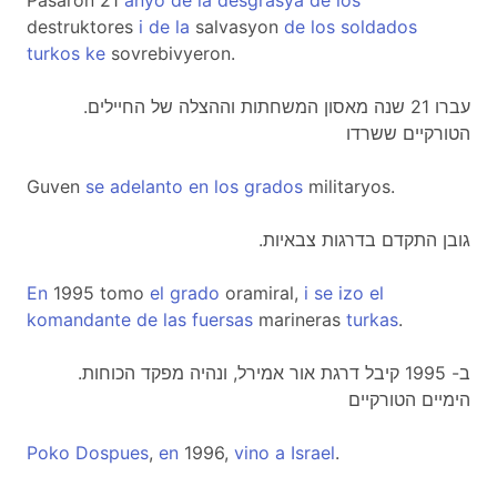
Pasaron 21
anyo
de
la
desgrasya
de
los
destruktores
i
de
la
salvasyon
de
los
soldados
turkos
ke
sovrebivyeron.
.עברו 21 שנה מאסון המשחתות וההצלה של החיילים
הטורקיים ששרדו
Guven
se
adelanto
en
los
grados
militaryos.
.גובן התקדם בדרגות צבאיות
En
1995 tomo
el
grado
oramiral,
i
se
izo
el
komandante
de
las
fuersas
marineras
turkas
.
.ב- 1995 קיבל דרגת אור אמירל, ונהיה מפקד הכוחות
הימיים הטורקיים
Poko
Dospues
,
en
1996,
vino
a
Israel
.