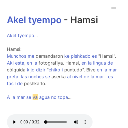
Akel
tyempo
- Hamsi
Akel
tyempo
...
Hamsi:
Munchos
me
demandaron
ke
pishkado
es
"Hamsi".
Aki
esta
,
en
la
fotografiya. Hamsi,
en
la
lingua
de
cólquida
kijo
dizir
"
chiko
i
puntudo". Bive
en
la
mar
preta
.
las
noches
se
aserka
al
nivel
de
la
mar
i
es
fasil
de
peshkarlo.
A
la
mar
se
va
agua
no
topa
...