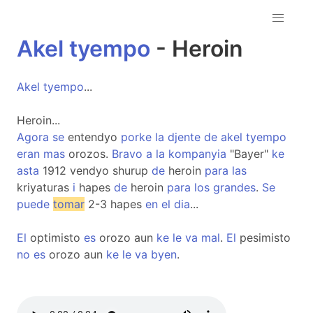
Akel
tyempo
- Heroin
Akel
tyempo
...
Heroin...
Agora
se
entendyo
porke
la
djente
de
akel
tyempo
eran
mas
orozos.
Bravo
a
la
kompanyia
"Bayer"
ke
asta
1912 vendyo shurup
de
heroin
para
las
kriyaturas
i
hapes
de
heroin
para
los
grandes
.
Se
puede
tomar
2-3 hapes
en
el
dia
...
El
optimisto
es
orozo aun
ke
le
va
mal
.
El
pesimisto
no
es
orozo aun
ke
le
va
byen
.