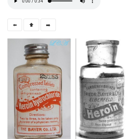
⬅️
⬆️
➡️