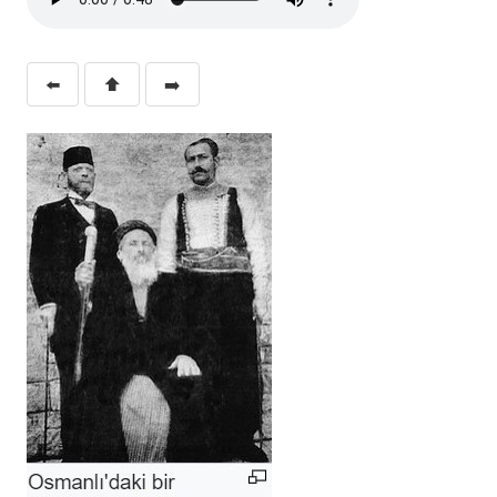
⬅️
⬆️
➡️