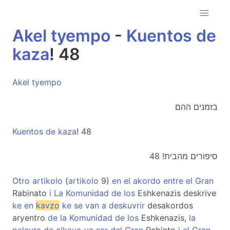
Akel
tyempo
-
Kuentos
de
kaza
! 48
Akel
tyempo
בזמנים ההם
Kuentos
de
kaza
! 48
סיפורים מהבית! 48
Otro
artikolo
(
artikolo
9)
en
el
akordo
entre
el
Gran
Rabinato
i
La
Komunidad
de
los
Eshkenazis deskrive
ke
en
kavzo
ke
se
van
a
deskuvrir
desakordos
aryentro
de
la
Komunidad
de
los
Eshkenazis,
la