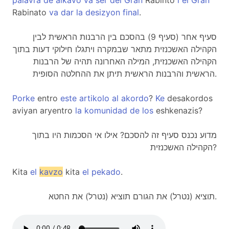
palavra
de
alkavo
va
ser
del
Gran
Rabinto
i
el
Gran
Rabinato
va
dar
la
desizyon
final
.
סעיף אחר (סעיף 9) בהסכם בין הרבנות הראשית לבין
הקהילה האשכנזית מתאר שבמקרה ויתגלו חילוקי דעות בתוך
הקהילה האשכנזית, המילה האחרונה תהיה של הרבנות
הראשית והרבנות הראשית תיתן את ההחלטה הסופית.
Porke
entro
este
artikolo
al
akordo
?
Ke
desakordos
aviyan aryentro
la
komunidad
de
los
eshkenazis?
מדוע נכנס סעיף זה להסכם? אילו אי הסכמות היו בתוך
הקהילה האשכנזית?
Kita
el
kavzo
kita
el
pekado
.
תוציא (נטרל) את הגורם תוציא (נטרל) את החטא.