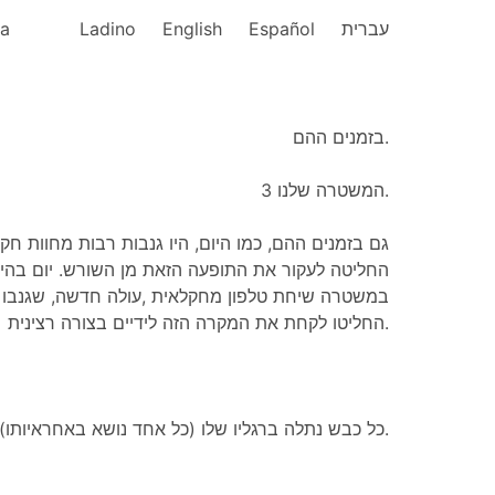
ka
Ladino
English
Español
עברית
בזמנים ההם.
המשטרה שלנו 3.
גם בזמנים ההם, כמו היום, היו גנבות רבות מחוות ח
החליטה לעקור את התופעה הזאת מן השורש. יום בהי
החליטו לקחת את המקרה הזה לידיים בצורה רצינית.
כל כבש נתלה ברגליו שלו (כל אחד נושא באחראיותו).