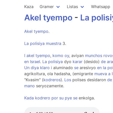
Kaza
Gramer
Listas
Whatsapp
Akel
tyempo
-
La
polis
Akel
tyempo
.
La
polisiya
muestra
3.
I
akel
tyempo
,
komo
oy
, aviyan
munchos
rovo
en
Israel
.
La
polisiya
dyo
karar
(desido)
de
ar
Un
diya
klaro
i
aluminado
se
aresivyo
en
la
pol
agrikoltura, ola hadasha, (emigrante
mueva
a
"Kvasim" (
kodreros
).
Los
polises desidaron
de
mano
seryozamente.
Kada
kodrero
por
su
pye
se
enkolga.