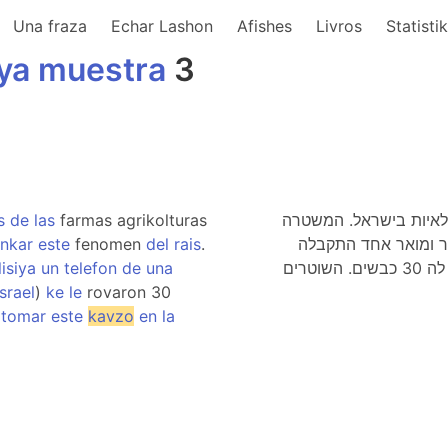
Una fraza
Echar Lashon
Afishes
Livros
Statisti
iya
muestra
3
s
de
las
farmas agrikolturas
קלאיות בישראל. המשטרה
ankar
este
fenomen
del
rais
.
ר ומואר אחד התקבלה
isiya
un
telefon
de
una
במשטרה שיחת טלפון מחקלאית ,עולה חדשה, שגנבו לה 30 כבשים. השוטרים
Israel
)
ke
le
rovaron 30
tomar
este
kavzo
en
la