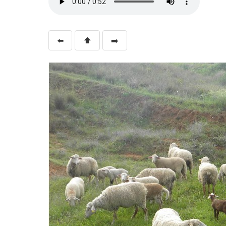
⬅️
⬆️
➡️