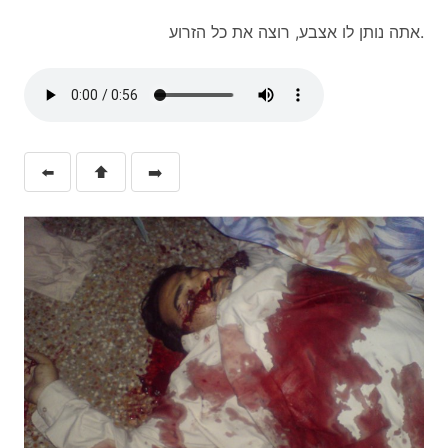
אתה נותן לו אצבע, רוצה את כל הזרוע.
⬅️
⬆️
➡️