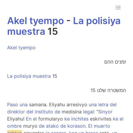
Akel
tyempo
-
La
polisiya
muestra
15
Akel
tyempo
זמנים ההם
La
polisiya
muestra
15
המשטרה שלנו 15
Paso
una
samana. Eliyahu arresivyo
una
letra
del
direktor
del
instituto
de
medisina
legal
: "
Sinyor
Eliyahu!
En
el
formularyo
ke
inchites
eskrivites
ke
el
ombre
muryo
de
atako
de
korason
.
El
muerto