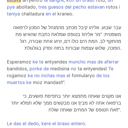
estava
arryentro
la
sangre
,
kon
un
braso
roto,
un
pye
aboltado,
tres
guesos
del
pecho
estavan
rotos
i
teniya
chatladura
en
el
kraneo.
עבר שבוע. אליהו קיבל מכתב מהמנהל של המכון לרפואה
משפטית: "מר אליהו! בטופס שמלאת כתבת שהאיש מת
מהתקף לב. המת הים כולו דם, זרוע אחת שבורה, רגל
הפוכה, שלוש עצמות שבורות בחזה וסדק בגולגולת.
Esperamoz
ke
te
entyendes
muncho
mas
de
aferrar
bandidos,
porke
de
medisina
no
ta entyendes!
Te
rogamoz
ke
no
inchas
mas
el
folmularyo
de
los
muertos
ke
moz mandas!!".
אנו מקווים שאתה מתמצא יותר בתפיסת פושעים, כי
ברפואה אתה לא מבין! אנו מבקשים ממך שלא תמלא יותר
את הטופס של המתים שאתה שולח!!".
Le
das
el
dedo
,
kere
el
braso
entero
.