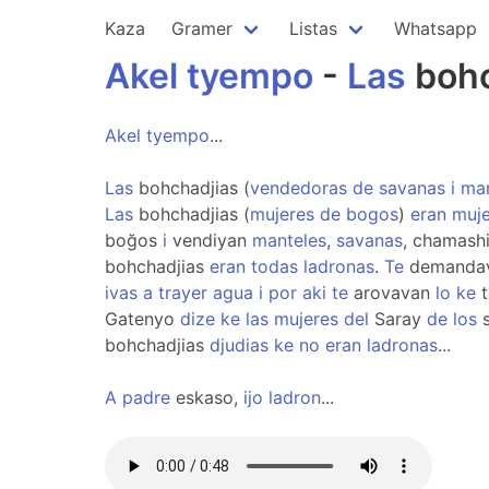
Kaza
Gramer
Listas
Whatsapp
Akel
tyempo
-
Las
bohc
Akel
tyempo
...
Las
bohchadjias (
vendedoras
de
savanas
i
man
Las
bohchadjias (
mujeres
de
bogos
)
eran
muje
boğos
i
vendiyan
manteles
,
savanas
, chamash
bohchadjias
eran
todas
ladronas
.
Te
demanda
ivas
a
trayer
agua
i
por
aki
te
arovavan
lo
ke
t
Gatenyo
dize
ke
las
mujeres
del
Saray
de
los
s
bohchadjias
djudias
ke
no
eran
ladronas
...
A
padre
eskaso,
ijo
ladron
...