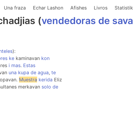
Una fraza
Echar Lashon
Afishes
Livros
Statisti
hadjias (
vendedoras
de
sav
teles
):
res
ke
kaminavan
kon
ires
i
mas
.
Estas
van
una
kupa
de
agua
,
te
opavan.
Muestra
kerida
Eliz
ultanes merkavan
solo
de