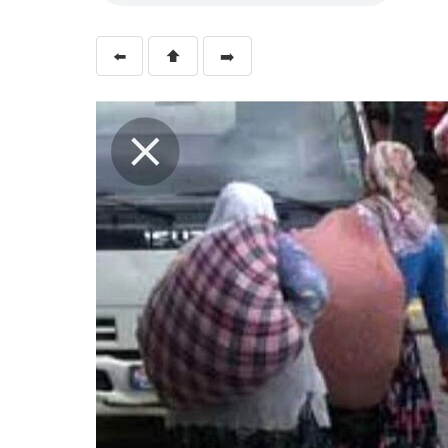
⬅️
⬆️
➡️