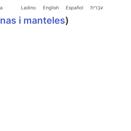
ka
Ladino
English
Español
עברית
anas
i
manteles
)