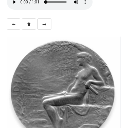
⬅️
⬆️
➡️