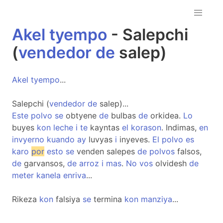
Akel
tyempo
- Salepchi
(
vendedor
de
salep)
Akel
tyempo
...
Salepchi (
vendedor
de
salep)...
Este
polvo
se
obtyene
de
bulbas
de
orkidea.
Lo
buyes
kon
leche
i
te
kayntas
el
korason
. Indimas,
en
invyerno
kuando
ay
luvyas
i
inyeves.
El
polvo
es
karo
por
esto
se
venden salepes
de
polvos
falsos,
de
garvansos,
de
arroz
i
mas
.
No
vos
olvidesh
de
meter
kanela
enriva
...
Rikeza
kon
falsiya
se
termina
kon
manziya
...