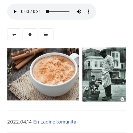
⬅️
⬆️
➡️
2022.04.14
En Ladinokomunita