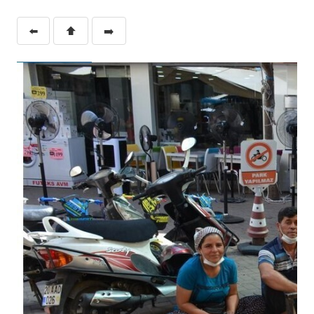
⬅️
⬆️
➡️