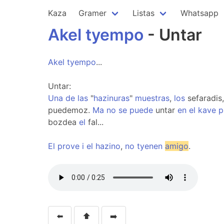
Kaza
Gramer
Listas
Whatsapp
Akel
tyempo
- Untar
Akel
tyempo
...
Untar:
Una
de
las
"
hazinuras
"
muestras
,
los
sefaradis
puedemoz.
Ma
no
se
puede
untar
en
el
kave
p
bozdea
el
fal...
El
prove
i
el
hazino
,
no
tyenen
amigo
.
⬅️
⬆️
➡️