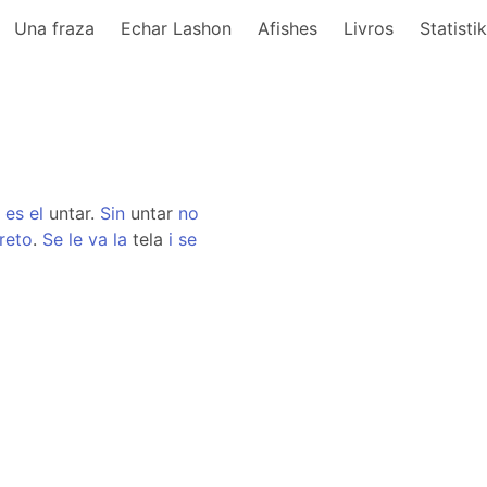
Una fraza
Echar Lashon
Afishes
Livros
Statisti
,
es
el
untar.
Sin
untar
no
reto
.
Se
le
va
la
tela
i
se