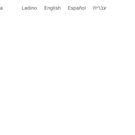
ka
Ladino
English
Español
עברית