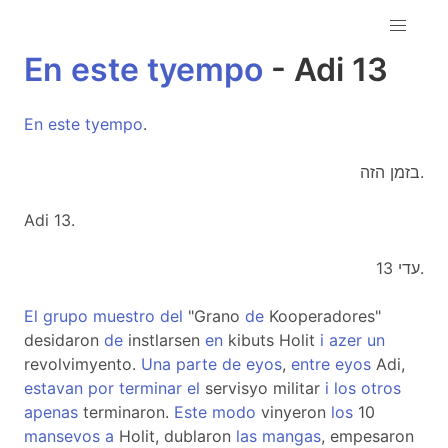
En
este
tyempo
- Adi 13
En
este
tyempo
.
בזמן הזה.
Adi 13.
עדי 13.
El
grupo
muestro
del
"Grano
de
Kooperadores"
desidaron
de
instlarsen
en
kibuts Holit
i
azer
un
revolvimyento.
Una
parte
de
eyos
,
entre
eyos
Adi,
estavan
por
terminar
el
servisyo militar
i
los
otros
apenas
terminaron.
Este
modo
vinyeron
los
10
mansevos
a
Holit, dublaron
las
mangas
, empesaron